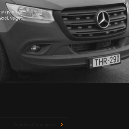
gy gyors és
król, vegye
Következő bejegyzés