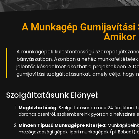
A Munkagép Gumijavítási 
Amikor 
A munkagépek kulcsfontosságú szerepet játszana
bányászatban. Azonban a nehéz munkafeltételek
jelentős késedelmet okozhat a projektekben. A De
gumijavítási szolgáltatásunkat, amely célja, hogy 
Szolgáltatásunk Előnyei:
Megbízhatóság:
Szolgáltatásunk a nap 24 órájában, h
abroncs cseréről, szakembereink gyorsan a helyszínre é
Minden Típusú Munkagépre Kiterjed:
Munkagépeink s
mezőgazdasági gépek, ipari munkagépek (pl. Bobcat) 