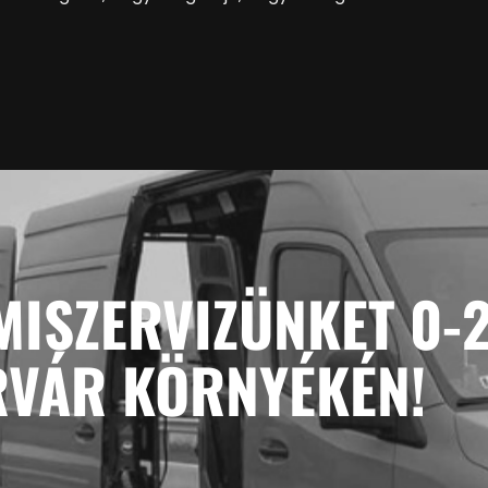
MISZERVIZÜNKET 0-
RVÁR KÖRNYÉKÉN!