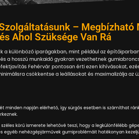
Szolgáltatásunk – Megbízható
és Ahol Szüksége Van Rá
k a különböző iparágakban, mint például az építőiparb
 és a hosszú munkaidő gyakran vezethetnek gumiabronc
fektjavítás Fehérvár pontosan érti ezen kihívásokat, ezé
minimálisra csökkentse a leállásokat és maximalizálja az 
ét minden napján elérhető, így sürgős esetben is számíthat ránk
rkeznek.
zéles körű ismerete lehetővé teszi, hogy a legkülönfélébb gép
és egyéb nehézgépjárművek gumiproblémáit hatékonyan kezeljü