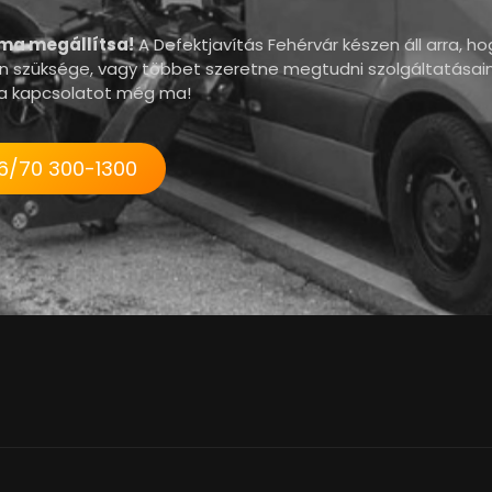
éma megállítsa!
A Defektjavítás Fehérvár készen áll arra, ho
an szüksége, vagy többet szeretne megtudni szolgáltatásain
k a kapcsolatot még ma!
6/70 300-1300