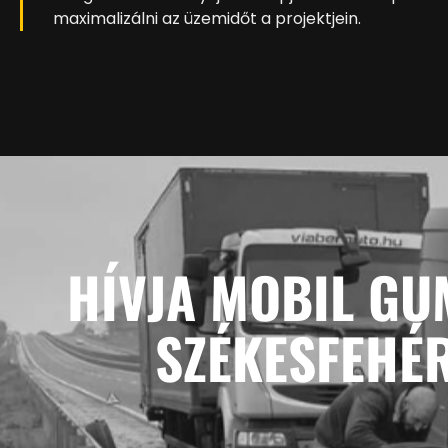
maximalizálni az üzemidőt a projektjein.
HÍVJA MOBIL GU
SZÉKESFEHÉ