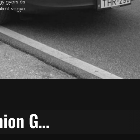
gy gyors és
król, vegye
Kamion Gumiabroncs karbantartás