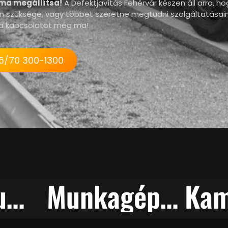
éma megállítsa!
A Defektjavítás Fehérvár készen áll arra, ho
an szüksége, vagy többet szeretne megtudni szolgáltatásain
k a kapcsolatot még ma!
6/70 300-1300
Mobil Gumiszerviz Székesfehérváron
Munkagép Gumiszerelés Helyszínen