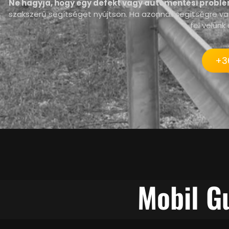
Ne hagyja, hogy egy defekt vagy autómentési probl
szakszerű segítséget nyújtson. Ha azonnali segítségre v
fel velün
+3