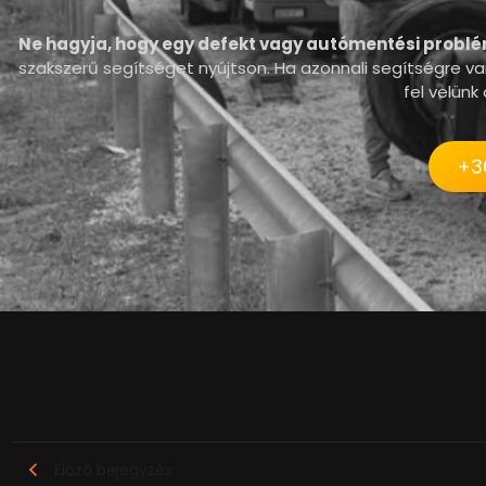
Ne hagyja, hogy egy defekt vagy autómentési probl
szakszerű segítséget nyújtson. Ha azonnali segítségre v
fel velün
+3
Előző bejegyzés