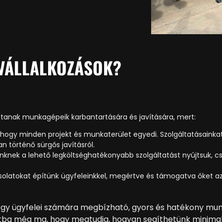
 VÁLLALKOZÁSOK?
sztanak munkagépeik karbantartására és javítására, mert:
 hogy minden projekt és munkaterület egyedi. Szolgáltatásainka
an történő sürgős javításról.
knek a lehető legköltséghatékonyabb szolgáltatást nyújtsuk, csö
olatokat építünk ügyfeleinkkel, megértve és támogatva őket a
hogy ügyfelei számára megbízható, gyors és hatékony mu
atba még ma, hogy megtudja, hogyan segíthetünk minimaliz