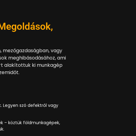
 Megoldások,
an, mezőgazdaságban, vagy
sok meghibásodásához, ami
rt alakítottuk ki munkagép
üzemidőt.
. Legyen szó defektről vagy
ek – köztük földmunkagépek,
k.