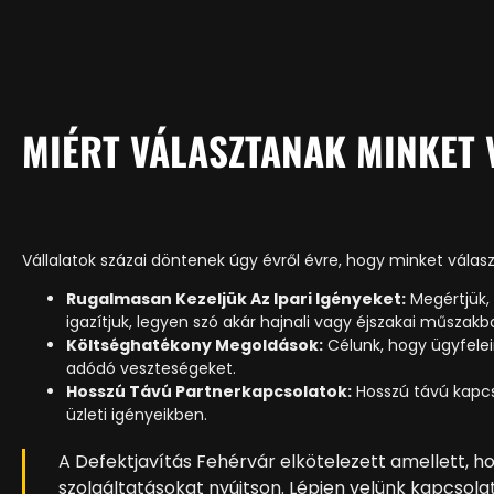
MIÉRT VÁLASZTANAK MINKET
Vállalatok százai döntenek úgy évről évre, hogy minket vála
Rugalmasan Kezeljük Az Ipari Igényeket:
Megértjük,
igazítjuk, legyen szó akár hajnali vagy éjszakai műszakb
Költséghatékony Megoldások:
Célunk, hogy ügyfelein
adódó veszteségeket.
Hosszú Távú Partnerkapcsolatok:
Hosszú távú kapcs
üzleti igényeikben.
A Defektjavítás Fehérvár elkötelezett amellett, 
szolgáltatásokat nyújtson. Lépjen velünk kapcsol