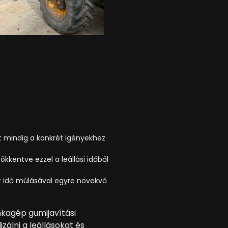
t mindig a konkrét igényekhez
kkentve ezzel a leállási időből
z idő múlásával egyre növekvő
nkagép gumijavítási
álni a leállásokat és